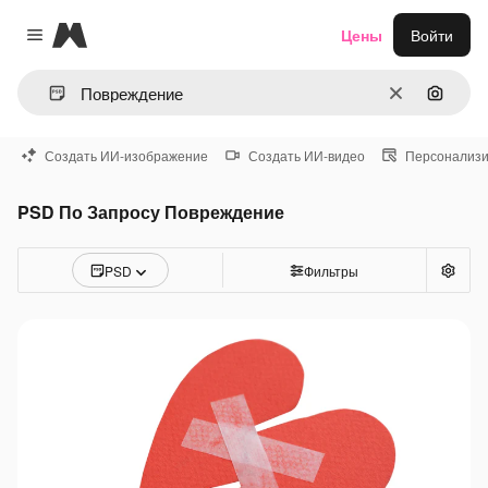
Magnific
Цены
Войти
Close menu
Очистить
Поиск 
Создать ИИ-изображение
Создать ИИ-видео
Персонализи
PSD По Запросу Повреждение
PSD
Фильтры