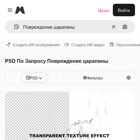
Magnific
Цены
Войти
Close menu
Очистить
Поиск 
Создать ИИ-изображение
Создать ИИ-видео
Персонализи
PSD По Запросу Повреждение царапины
PSD
Фильтры