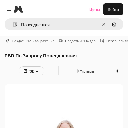
Magnific
Цены
Войти
Close menu
Очистить
Поиск 
Создать ИИ-изображение
Создать ИИ-видео
Персонализи
PSD По Запросу Повседневная
PSD
Фильтры