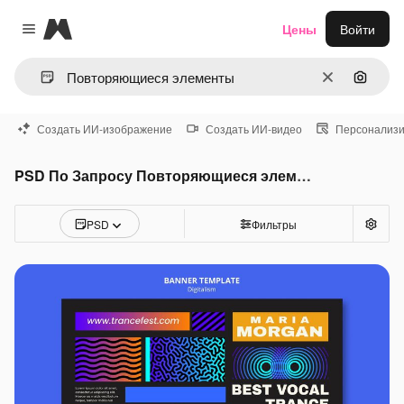
Magnific
Цены
Войти
Close menu
Очистить
Поиск 
Создать ИИ-изображение
Создать ИИ-видео
Персонализи
PSD По Запросу Повторяющиеся элементы
PSD
Фильтры