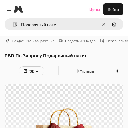
Magnific
Цены
Войти
Close menu
Очистить
Поиск 
Создать ИИ-изображение
Создать ИИ-видео
Персонализи
PSD По Запросу Подарочный пакет
PSD
Фильтры