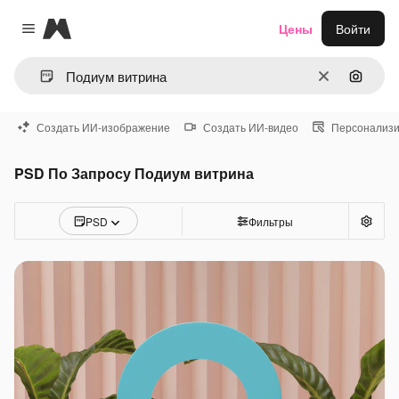
Magnific
Цены
Войти
Close menu
Очистить
Поиск 
Создать ИИ-изображение
Создать ИИ-видео
Персонализи
PSD По Запросу Подиум витрина
PSD
Фильтры