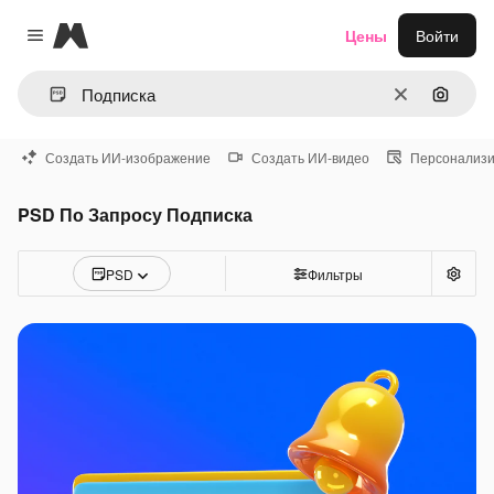
Magnific
Цены
Войти
Close menu
Очистить
Поиск 
Создать ИИ-изображение
Создать ИИ-видео
Персонализи
PSD По Запросу Подписка
PSD
Фильтры