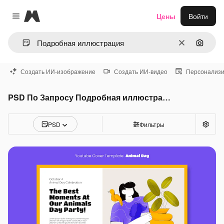
Magnific
Цены
Войти
Close menu
Очистить
Поиск 
Создать ИИ-изображение
Создать ИИ-видео
Персонализи
PSD По Запросу Подробная иллюстрация
PSD
Фильтры