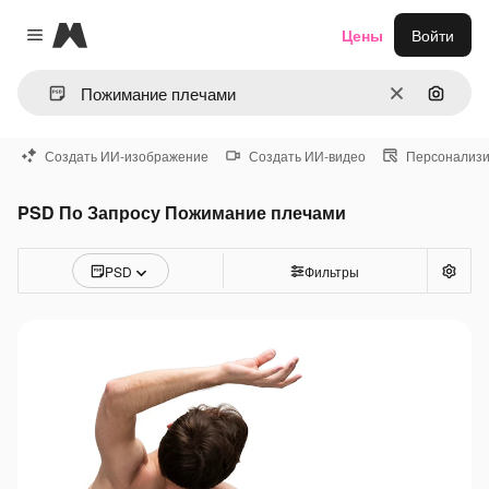
Magnific
Цены
Войти
Close menu
Очистить
Поиск 
Создать ИИ-изображение
Создать ИИ-видео
Персонализи
PSD По Запросу Пожимание плечами
PSD
Фильтры