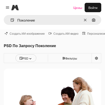
Magnific
Цены
Войти
Close menu
Очистить
Поиск 
Создать ИИ-изображение
Создать ИИ-видео
Персонализи
PSD По Запросу Поколение
PSD
Фильтры