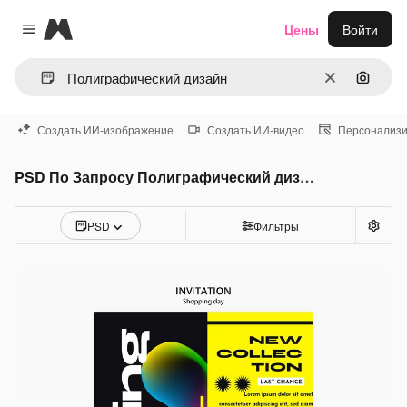
Magnific
Цены
Войти
Close menu
Очистить
Поиск 
Создать ИИ-изображение
Создать ИИ-видео
Персонализи
PSD По Запросу Полиграфический дизайн
PSD
Фильтры