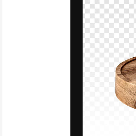
Креативная пл
ваших лучших 
подписчиков с
предприятий, а
Pусский