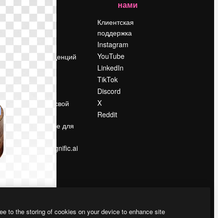
нами
Цены
о
О нас
Клиентская
поддержка
Reviews
Instagram
Вакансии
YouTube
Поиск тенденций
LinkedIn
Блог
TikTok
События
Discord
Slidesgo
ости
X
Продайте свой
контент
Reddit
в
Помещение для
прессы
Ищете magnific.ai
ee to the storing of cookies on your device to enhance site