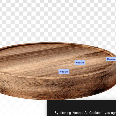
атформа для создания
Spaces
Academy
работ. Более 1 миллиона
ИИ-помощник
Документация п
реди креаторов,
Пакету ИИ
Генератор
гентств и студий.
изображений ИИ
Служба
поддержки
Генератор видео
ИИ
Условия и
положения
Генератор голоса
на основе ИИ
Политика
конфиденциальн
Стоковый контент
Оригиналы
MCP для
Новое
Новое
Claude/ChatGPT
Политика файло
cookie
Агенты
Новое
Центр доверия
API
Партнеры
Мобильное
приложение
Предприятие
Все инструменты
Magnific
By clicking “Accept All Cookies”, you agr