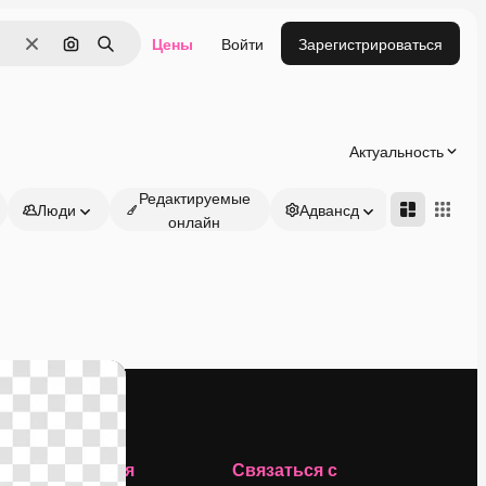
Цены
Войти
Зарегистрироваться
Очистить
Поиск по изображению
Поиск
Актуальность
Редактируемые
Люди
Адвансд
онлайн
Компания
Связаться с