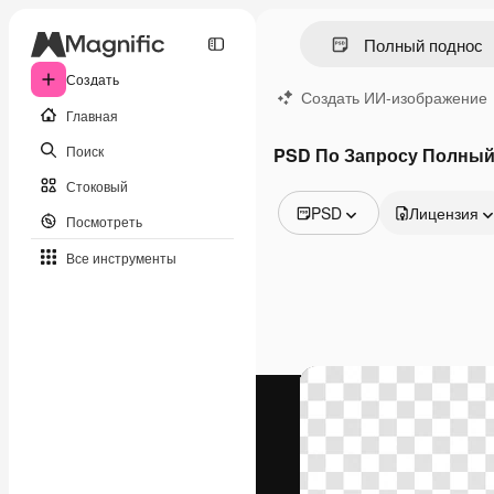
Создать
Создать ИИ-изображение
Главная
Поиск
PSD По Запросу Полный
Стоковый
PSD
Лицензия
Посмотреть
Все изображения
Все инструменты
Векторы
Иллюстрации
Фотографии
PSD
Шаблоны
Мокапы
Видео
Видеоролик
Моушн-дизайн
Видеошаблоны
Иконки
3D-модели
Шрифты