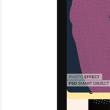
Креативная пл
ваших лучших 
подписчиков с
предприятий, а
Pусский