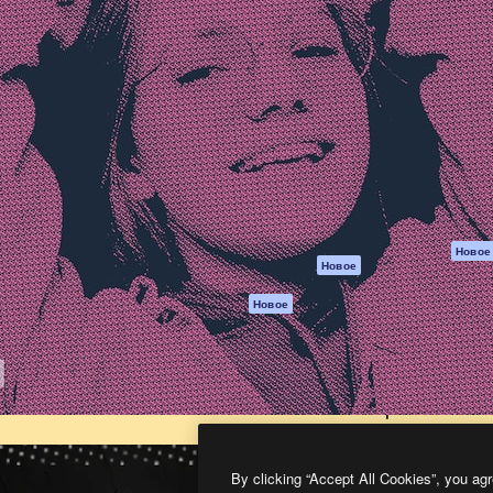
атформа для создания
Spaces
Academy
работ. Более 1 миллиона
ИИ-помощник
Документация п
реди креаторов,
Пакету ИИ
Генератор
гентств и студий.
изображений ИИ
Служба
поддержки
Генератор видео
ИИ
Условия и
положения
Генератор голоса
на основе ИИ
Политика
конфиденциальн
Стоковый контент
Оригиналы
MCP для
Новое
Новое
Claude/ChatGPT
Политика файло
cookie
Агенты
Новое
Центр доверия
API
Партнеры
Мобильное
приложение
Предприятие
Все инструменты
Magnific
By clicking “Accept All Cookies”, you agr