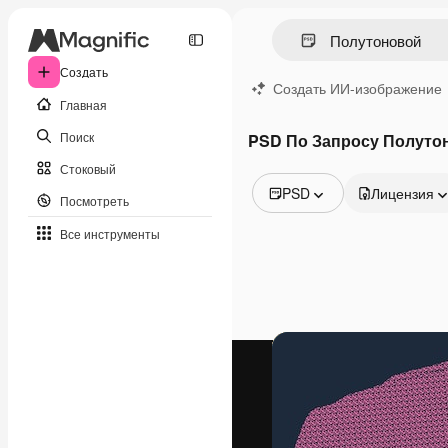
Создать
Создать ИИ-изображение
Главная
Поиск
PSD По Запросу Полуто
Стоковый
PSD
Лицензия
Посмотреть
Все изображения
Все инструменты
Векторы
Иллюстрации
Фотографии
PSD
Шаблоны
Мокапы
Видео
Видеоролик
Моушн-дизайн
Видеошаблоны
Иконки
3D-модели
Шрифты