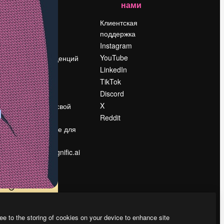
нами
Цены
о
О нас
Клиентская
поддержка
Reviews
Instagram
Вакансии
YouTube
Поиск тенденций
LinkedIn
Блог
TikTok
События
Discord
Slidesgo
ости
X
Продайте свой
контент
Reddit
в
Помещение для
прессы
Ищете magnific.ai
ee to the storing of cookies on your device to enhance site