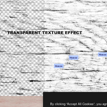
атформа для создания
Spaces
Academy
работ. Более 1 миллиона
ИИ-помощник
Документация п
реди креаторов,
Пакету ИИ
Генератор
гентств и студий.
изображений ИИ
Служба
поддержки
Генератор видео
ИИ
Условия и
положения
Генератор голоса
на основе ИИ
Политика
конфиденциальн
Стоковый контент
Оригиналы
MCP для
Новое
Новое
Claude/ChatGPT
Политика файло
cookie
Агенты
Новое
Центр доверия
API
Партнеры
Мобильное
приложение
Предприятие
Все инструменты
Magnific
By clicking “Accept All Cookies”, you agr