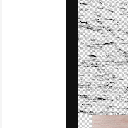
Креативная пл
ваших лучших 
подписчиков с
предприятий, а
Pусский