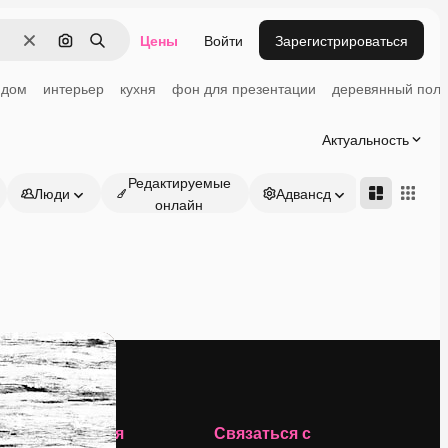
Цены
Войти
Зарегистрироваться
Очистить
Поиск по изображению
Поиск
дом
интерьер
кухня
фон для презентации
деревянный пол
Актуальность
Редактируемые
Люди
Адвансд
онлайн
Компания
Связаться с