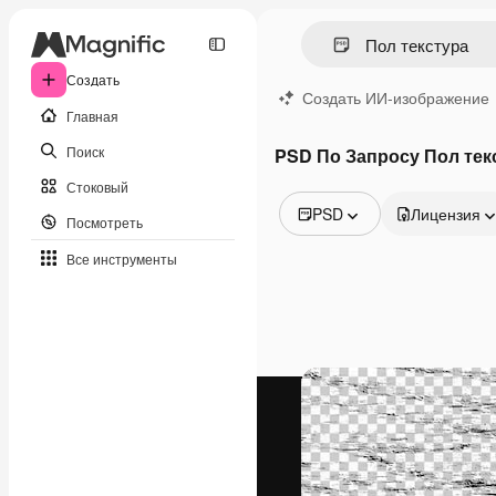
Создать
Создать ИИ-изображение
Главная
Поиск
PSD По Запросу Пол тек
Стоковый
PSD
Лицензия
Посмотреть
Все изображения
Все инструменты
Векторы
Иллюстрации
Фотографии
PSD
Шаблоны
Мокапы
Видео
Видеоролик
Моушн-дизайн
Видеошаблоны
Иконки
3D-модели
Шрифты