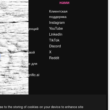
нами
Цены
о
О нас
Клиентская
поддержка
Reviews
Instagram
Вакансии
YouTube
Поиск тенденций
LinkedIn
Блог
TikTok
События
Discord
Slidesgo
ости
X
Продайте свой
контент
Reddit
в
Помещение для
прессы
Ищете magnific.ai
ee to the storing of cookies on your device to enhance site