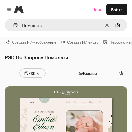
Magnific
Цены
Войти
Close menu
Очистить
Поиск 
Создать ИИ-изображение
Создать ИИ-видео
Персонализи
PSD По Запросу Помолвка
PSD
Фильтры