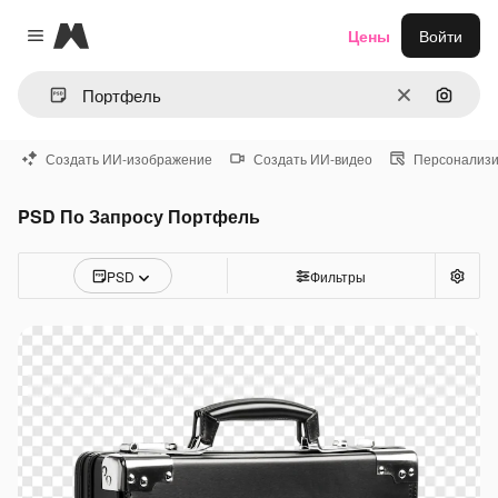
Magnific
Цены
Войти
Close menu
Очистить
Поиск 
Создать ИИ-изображение
Создать ИИ-видео
Персонализи
PSD По Запросу Портфель
PSD
Фильтры