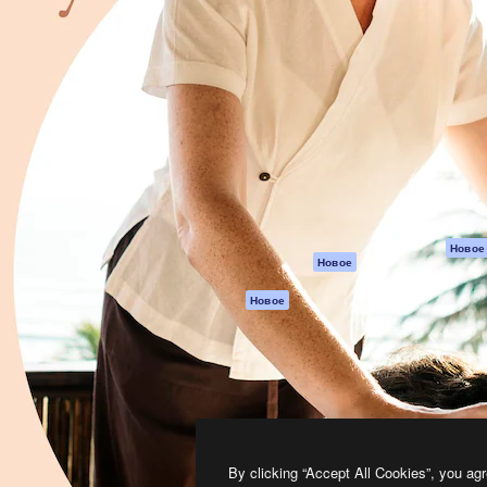
атформа для создания
Spaces
Academy
работ. Более 1 миллиона
ИИ-помощник
Документация п
реди креаторов,
Пакету ИИ
Генератор
гентств и студий.
изображений ИИ
Служба
поддержки
Генератор видео
ИИ
Условия и
положения
Генератор голоса
на основе ИИ
Политика
конфиденциальн
Стоковый контент
Оригиналы
MCP для
Новое
Новое
Claude/ChatGPT
Политика файло
cookie
Агенты
Новое
Центр доверия
API
Партнеры
Мобильное
приложение
Предприятие
Все инструменты
Magnific
By clicking “Accept All Cookies”, you agr