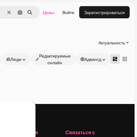
Цены
Войти
Зарегистрироваться
Очистить
Поиск по изображению
Поиск
Актуальность
Редактируемые
Люди
Адвансд
онлайн
Компания
Связаться с