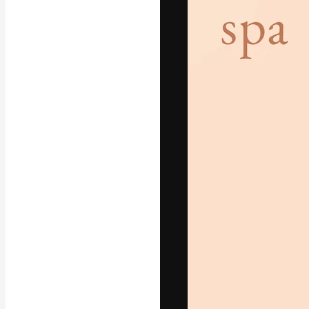
Креативная пл
ваших лучших 
подписчиков с
предприятий, а
Pусский