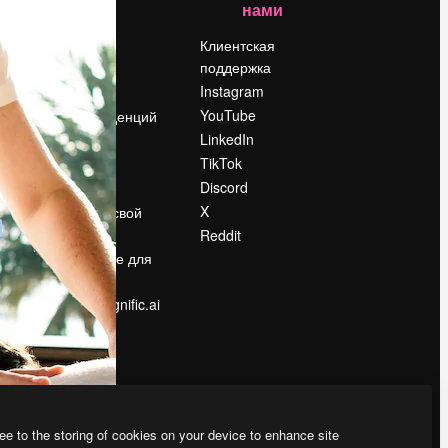
нами
Цены
о
О нас
Клиентская
поддержка
Reviews
Instagram
Вакансии
YouTube
Поиск тенденций
LinkedIn
Блог
TikTok
События
Discord
Slidesgo
ости
X
Продайте свой
контент
Reddit
в
Помещение для
прессы
Ищете magnific.ai
ee to the storing of cookies on your device to enhance site