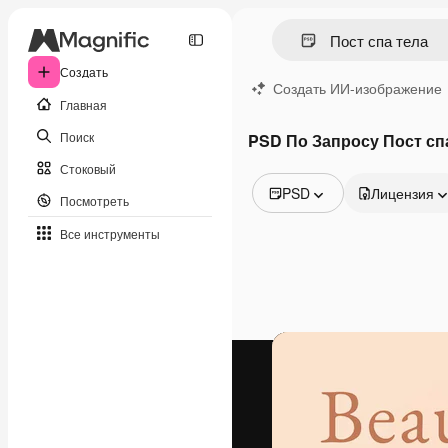
Создать
Создать ИИ-изображение
Главная
Поиск
PSD По Запросу Пост сп
Стоковый
PSD
Лицензия
Посмотреть
Все изображения
Все инструменты
Векторы
Иллюстрации
Фотографии
PSD
Шаблоны
Мокапы
Видео
Видеоролик
Моушн-дизайн
Видеошаблоны
Иконки
3D-модели
Шрифты