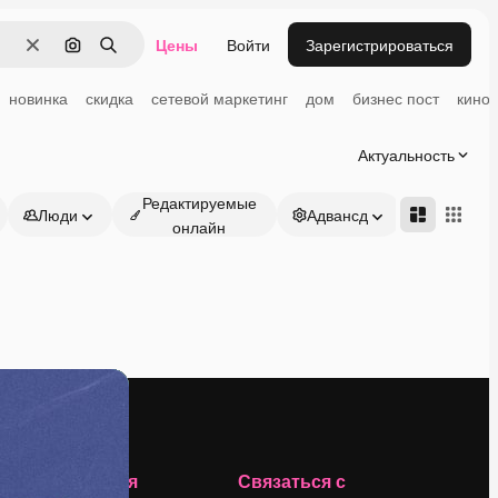
Цены
Войти
Зарегистрироваться
Очистить
Поиск по изображению
Поиск
новинка
скидка
сетевой маркетинг
дом
бизнес пост
кино
Актуальность
Редактируемые
Люди
Адвансд
онлайн
Компания
Связаться с