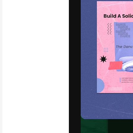
Креативная пл
ваших лучших 
подписчиков с
предприятий, а
Pусский