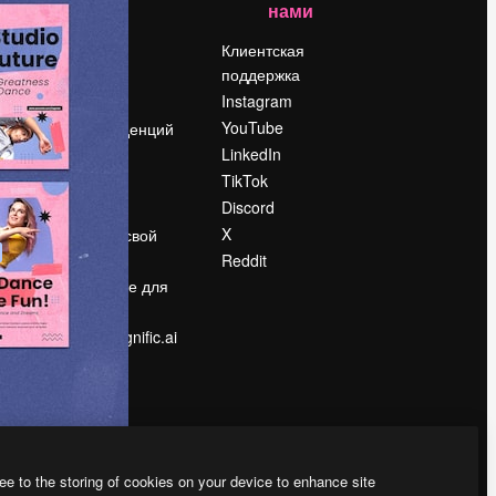
нами
Цены
о
О нас
Клиентская
поддержка
Reviews
Instagram
Вакансии
YouTube
Поиск тенденций
LinkedIn
Блог
TikTok
События
Discord
Slidesgo
ости
X
Продайте свой
контент
Reddit
в
Помещение для
прессы
Ищете magnific.ai
ee to the storing of cookies on your device to enhance site