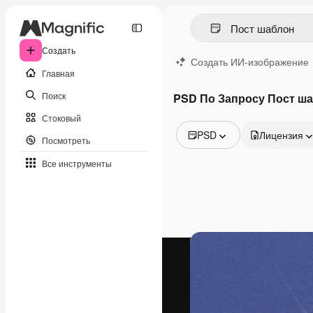
Создать
Создать ИИ-изображение
Главная
Поиск
PSD По Запросу Пост ш
Стоковый
PSD
Лицензия
Посмотреть
Все изображения
Все инструменты
Векторы
Иллюстрации
Фотографии
PSD
Шаблоны
Мокапы
Видео
Видеоролик
Моушн-дизайн
Видеошаблоны
Иконки
3D-модели
Шрифты