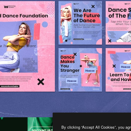
атформа для создания
Spaces
Academy
работ. Более 1 миллиона
ИИ-помощник
Документация п
реди креаторов,
Пакету ИИ
Генератор
гентств и студий.
изображений ИИ
Служба
поддержки
Генератор видео
ИИ
Условия и
положения
Генератор голоса
на основе ИИ
Политика
конфиденциальн
Стоковый контент
Оригиналы
MCP для
Новое
Новое
Claude/ChatGPT
Политика файло
cookie
Агенты
Новое
Центр доверия
API
Партнеры
Мобильное
приложение
Предприятие
Все инструменты
Magnific
By clicking “Accept All Cookies”, you agr