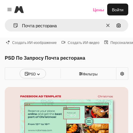
Magnific
Цены
Войти
Close menu
Очистить
Поиск 
Создать ИИ-изображение
Создать ИИ-видео
Персонализи
PSD По Запросу Почта ресторана
PSD
Фильтры