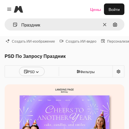
Magnific
Цены
Войти
Close menu
Очистить
Поиск 
Создать ИИ-изображение
Создать ИИ-видео
Персонализи
PSD По Запросу Праздник
PSD
Фильтры