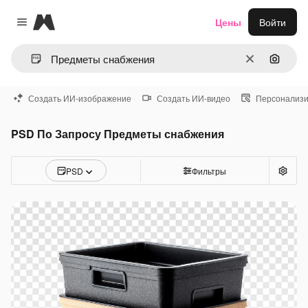
Magnific
Цены
Войти
Close menu
Очистить
Поиск 
Создать ИИ-изображение
Создать ИИ-видео
Персонализи
PSD По Запросу Предметы снабжения
PSD
Фильтры