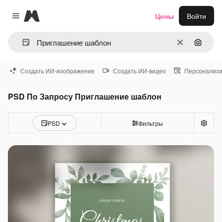
Magnific
Цены
Войти
Close menu
Очистить
Поиск 
Создать ИИ-изображение
Создать ИИ-видео
Персонализи
PSD По Запросу Приглашение шаблон
PSD
Фильтры