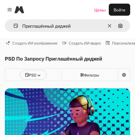
Magnific
Цены
Войти
Close menu
Очистить
Поиск 
Создать ИИ-изображение
Создать ИИ-видео
Персонализи
PSD По Запросу Приглашённый диджей
PSD
Фильтры