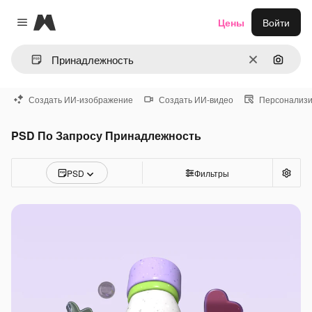
Magnific
Цены
Войти
Close menu
Очистить
Поиск 
Создать ИИ-изображение
Создать ИИ-видео
Персонализи
PSD По Запросу Принадлежность
PSD
Фильтры