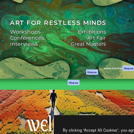
атформа для создания
Spaces
Academy
работ. Более 1 миллиона
ИИ-помощник
Документация п
реди креаторов,
Пакету ИИ
Генератор
гентств и студий.
изображений ИИ
Служба
поддержки
Генератор видео
ИИ
Условия и
положения
Генератор голоса
на основе ИИ
Политика
конфиденциальн
Стоковый контент
Оригиналы
MCP для
Новое
Новое
Claude/ChatGPT
Политика файло
cookie
Агенты
Новое
Центр доверия
API
Партнеры
Мобильное
приложение
Предприятие
Все инструменты
Magnific
By clicking “Accept All Cookies”, you agr