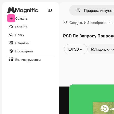
Создать
Создать ИИ-изображение
Главная
Поиск
PSD По Запросу Природ
Стоковый
PSD
Лицензия
Посмотреть
Все изображения
Все инструменты
Векторы
Иллюстрации
Фотографии
PSD
Шаблоны
Мокапы
Видео
Видеоролик
Моушн-дизайн
Видеошаблоны
Иконки
3D-модели
Шрифты