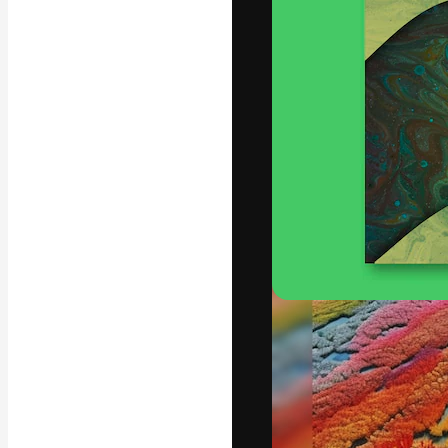
Креативная пл
ваших лучших 
подписчиков с
предприятий, а
Pусский