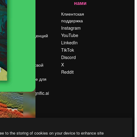
нами
Цены
о
О нас
Клиентская
поддержка
Reviews
Instagram
Вакансии
YouTube
Поиск тенденций
LinkedIn
Блог
TikTok
События
Discord
Slidesgo
ости
X
Продайте свой
контент
Reddit
в
Помещение для
прессы
Ищете magnific.ai
ee to the storing of cookies on your device to enhance site