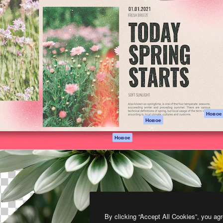
атформа для создания
Spaces
Academy
работ. Более 1 миллиона
ИИ-помощник
Документация п
реди креаторов,
Пакету ИИ
Генератор
гентств и студий.
изображений ИИ
Служба
поддержки
Генератор видео
ИИ
Условия и
положения
Генератор голоса
на основе ИИ
Политика
конфиденциальн
Стоковый контент
Оригиналы
MCP для
Новое
Новое
Claude/ChatGPT
Политика файло
cookie
Агенты
Новое
Центр доверия
API
Партнеры
Мобильное
приложение
Предприятие
Все инструменты
Magnific
By clicking “Accept All Cookies”, you agr