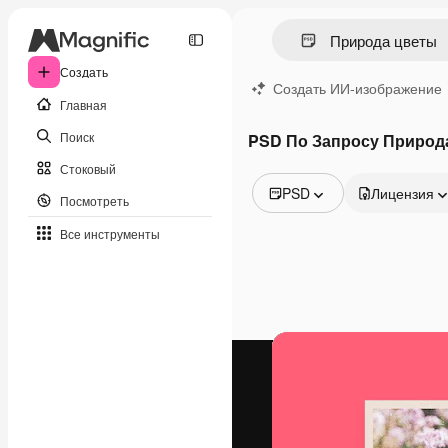
Создать
Создать ИИ-изображение
Главная
Поиск
PSD По Запросу Природ
Стоковый
PSD
Лицензия
Посмотреть
Все изображения
Все инструменты
Векторы
Иллюстрации
Фотографии
PSD
Шаблоны
Мокапы
Видео
Видеоролик
Моушн-дизайн
Видеошаблоны
Иконки
3D-модели
Шрифты