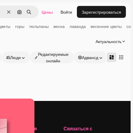
Цены
Войти
Зарегистрироваться
Очистить
Поиск по изображению
Поиск
цветы
горы
тюльпаны
весна
лаванда
весенние цветы
со
Актуальность
Редактируемые
Люди
Адвансд
онлайн
Компания
Связаться с