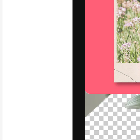
Креативная пл
ваших лучших 
подписчиков с
предприятий, а
Pусский