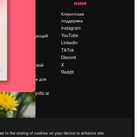
нами
Цены
о
О нас
Клиентская
поддержка
Reviews
Instagram
Вакансии
YouTube
Поиск тенденций
LinkedIn
Блог
TikTok
События
Discord
Slidesgo
ости
X
Продайте свой
контент
Reddit
в
Помещение для
прессы
Ищете magnific.ai
ee to the storing of cookies on your device to enhance site