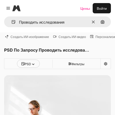
Magnific
Цены
Войти
Close menu
Очистить
Поиск 
Создать ИИ-изображение
Создать ИИ-видео
Персонализи
PSD По Запросу Проводить исследования
PSD
Фильтры