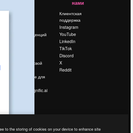
нами
Цены
о
О нас
Клиентская
поддержка
Reviews
Instagram
Вакансии
YouTube
Поиск тенденций
LinkedIn
Блог
TikTok
События
Discord
Slidesgo
ости
X
Продайте свой
контент
Reddit
в
Помещение для
прессы
Ищете magnific.ai
ee to the storing of cookies on your device to enhance site