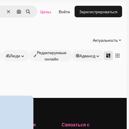
Цены
Войти
Зарегистрироваться
Очистить
Поиск по изображению
Поиск
Актуальность
Редактируемые
Люди
Адвансд
онлайн
Компания
Связаться с