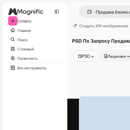
Создать
Создать ИИ-изображение
Главная
Поиск
PSD По Запросу Продаж
Стоковый
PSD
Лицензия
Посмотреть
Все изображения
Все инструменты
Векторы
Иллюстрации
Фотографии
PSD
Шаблоны
Мокапы
Видео
Видеоролик
Моушн-дизайн
Видеошаблоны
Иконки
3D-модели
Шрифты