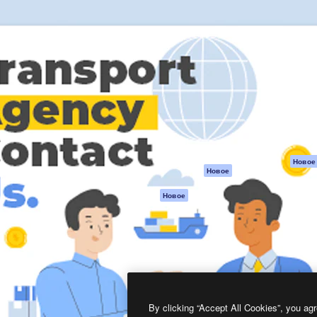
атформа для создания
Spaces
Academy
работ. Более 1 миллиона
ИИ-помощник
Документация п
реди креаторов,
Пакету ИИ
Генератор
гентств и студий.
изображений ИИ
Служба
поддержки
Генератор видео
ИИ
Условия и
положения
Генератор голоса
на основе ИИ
Политика
конфиденциальн
Стоковый контент
Оригиналы
MCP для
Новое
Новое
Claude/ChatGPT
Политика файло
cookie
Агенты
Новое
Центр доверия
API
Партнеры
Мобильное
приложение
Предприятие
Все инструменты
Magnific
By clicking “Accept All Cookies”, you agr