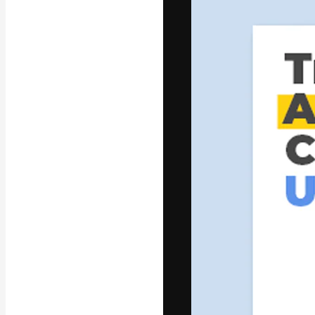
Креативная пл
ваших лучших 
подписчиков с
предприятий, а
Pусский