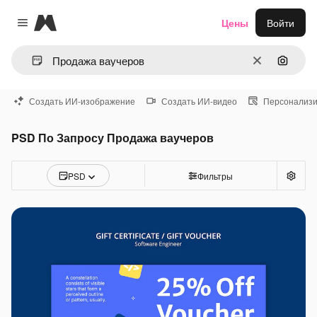
Magnific
Цены
Войти
Close menu
Очистить
Поиск 
Создать ИИ-изображение
Создать ИИ-видео
Персонализи
PSD По Запросу Продажа ваучеров
PSD
Фильтры