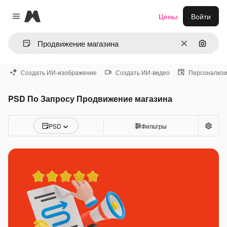
Magnific
Цены
Войти
Close menu
Очистить
Поиск 
Создать ИИ-изображение
Создать ИИ-видео
Персонализи
PSD По Запросу Продвижение магазина
PSD
Фильтры