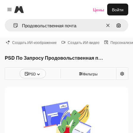
Magnific
Цены
Войти
Close menu
Очистить
Поиск 
Создать ИИ-изображение
Создать ИИ-видео
Персонализи
PSD По Запросу Продовольственная почта
PSD
Фильтры