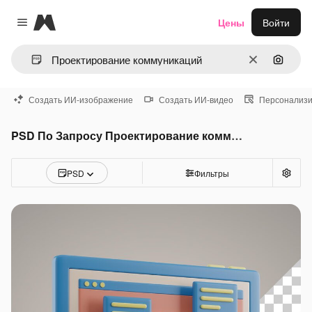
Magnific
Цены
Войти
Close menu
Очистить
Поиск 
Создать ИИ-изображение
Создать ИИ-видео
Персонализи
PSD По Запросу Проектирование коммуникаций
PSD
Фильтры