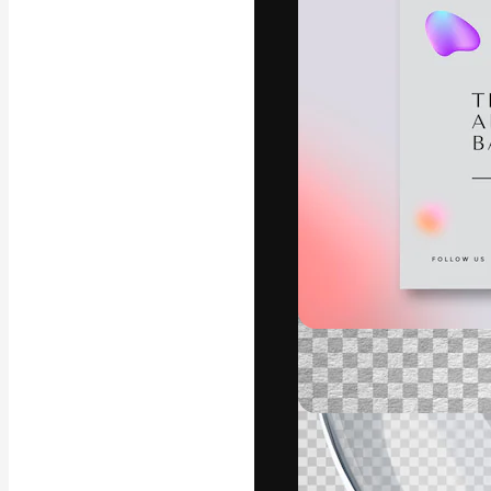
Креативная пл
ваших лучших 
подписчиков с
предприятий, а
Pусский