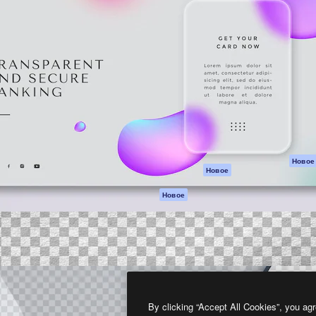
атформа для создания
Spaces
Academy
работ. Более 1 миллиона
ИИ-помощник
Документация п
реди креаторов,
Пакету ИИ
Генератор
гентств и студий.
изображений ИИ
Служба
поддержки
Генератор видео
ИИ
Условия и
положения
Генератор голоса
на основе ИИ
Политика
конфиденциальн
Стоковый контент
Оригиналы
MCP для
Новое
Новое
Claude/ChatGPT
Политика файло
cookie
Агенты
Новое
Центр доверия
API
Партнеры
Мобильное
приложение
Предприятие
Все инструменты
Magnific
By clicking “Accept All Cookies”, you agr