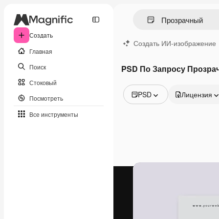
Создать
Создать ИИ-изображение
Главная
Поиск
PSD По Запросу Прозра
Стоковый
PSD
Лицензия
Посмотреть
Все изображения
Все инструменты
Векторы
Иллюстрации
Фотографии
PSD
Шаблоны
Мокапы
Видео
Видеоролик
Моушн-дизайн
Видеошаблоны
Иконки
3D-модели
Шрифты