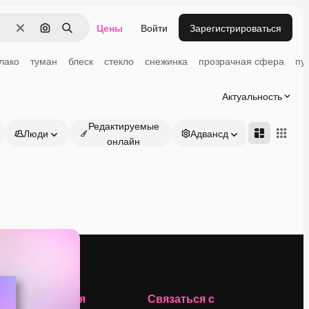
Цены
Войти
Зарегистрироваться
Очистить
Поиск по изображению
Поиск
лако
туман
блеск
стекло
снежинка
прозрачная сфера
пу
Актуальность
Редактируемые
Люди
Адвансд
онлайн
Компания
Связаться с