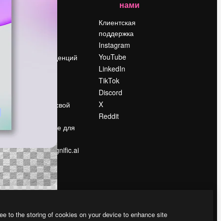
нами
Цены
о
О нас
Клиентская
поддержка
Reviews
Instagram
Вакансии
YouTube
Поиск тенденций
LinkedIn
Блог
TikTok
События
Discord
Slidesgo
ости
X
Продайте свой
контент
Reddit
в
Помещение для
прессы
Ищете magnific.ai
ee to the storing of cookies on your device to enhance site