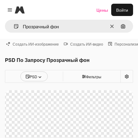
Magnific
Цены
Войти
Close menu
Очистить
Поиск 
Создать ИИ-изображение
Создать ИИ-видео
Персонализи
PSD По Запросу Прозрачный фон
PSD
Фильтры