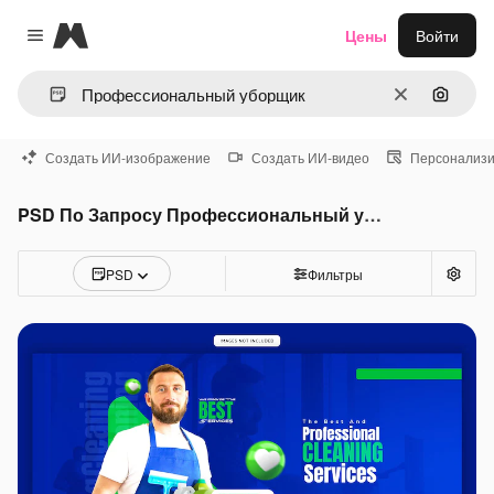
Magnific
Цены
Войти
Close menu
Очистить
Поиск 
Создать ИИ-изображение
Создать ИИ-видео
Персонализи
PSD По Запросу Профессиональный уборщик
PSD
Фильтры