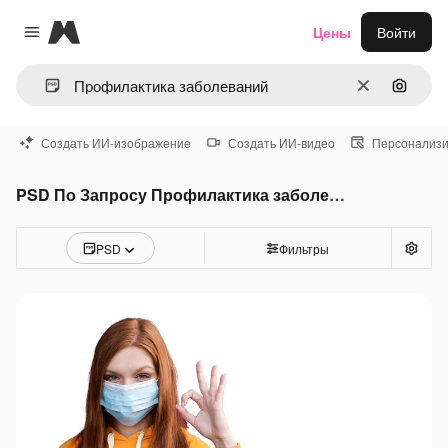
Magnific
Цены
Войти
Close menu
Очистить
Поиск 
Создать ИИ-изображение
Создать ИИ-видео
Персонализи
PSD По Запросу Профилактика заболеваний
PSD
Фильтры