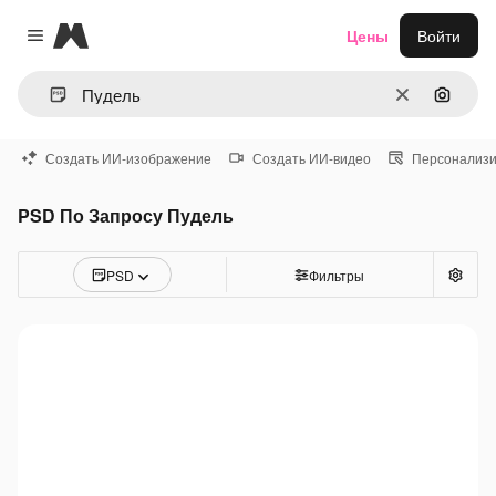
Magnific
Цены
Войти
Close menu
Очистить
Поиск 
Создать ИИ-изображение
Создать ИИ-видео
Персонализи
PSD По Запросу Пудель
PSD
Фильтры