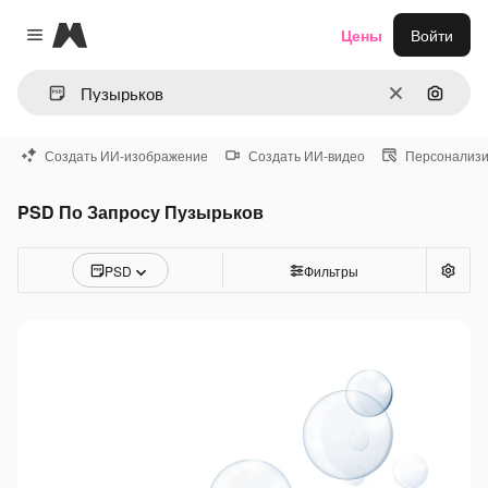
Magnific
Цены
Войти
Close menu
Очистить
Поиск 
Создать ИИ-изображение
Создать ИИ-видео
Персонализи
PSD По Запросу Пузырьков
PSD
Фильтры