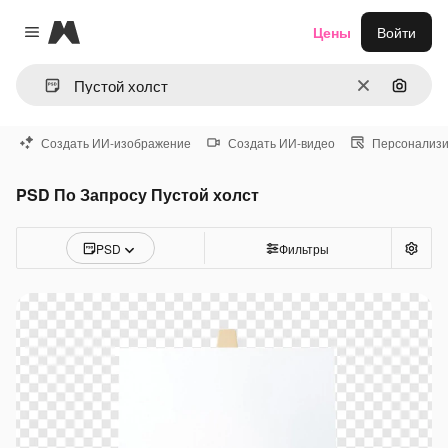
Magnific
Цены
Войти
Close menu
Очистить
Поиск 
Создать ИИ-изображение
Создать ИИ-видео
Персонализи
PSD По Запросу Пустой холст
PSD
Фильтры