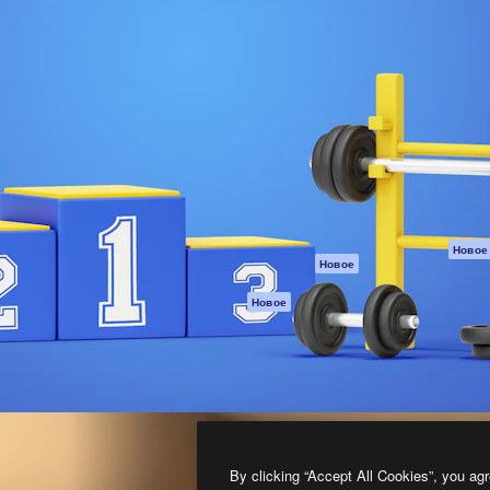
атформа для создания
Spaces
Academy
работ. Более 1 миллиона
ИИ-помощник
Документация п
реди креаторов,
Пакету ИИ
Генератор
гентств и студий.
изображений ИИ
Служба
поддержки
Генератор видео
ИИ
Условия и
положения
Генератор голоса
на основе ИИ
Политика
конфиденциальн
Стоковый контент
Оригиналы
MCP для
Новое
Новое
Claude/ChatGPT
Политика файло
cookie
Агенты
Новое
Центр доверия
API
Партнеры
Мобильное
приложение
Предприятие
Все инструменты
Magnific
By clicking “Accept All Cookies”, you agr