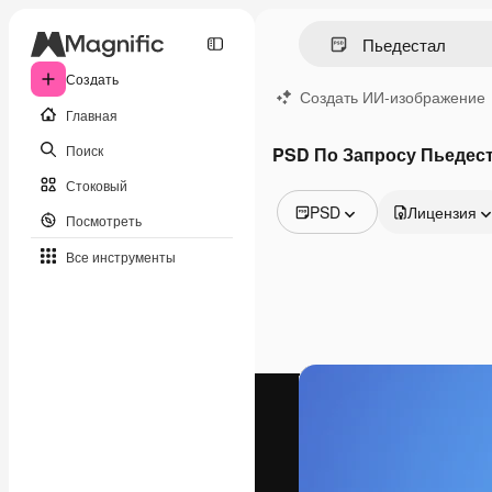
Создать
Создать ИИ-изображение
Главная
Поиск
PSD По Запросу Пьедес
Стоковый
PSD
Лицензия
Посмотреть
Все изображения
Все инструменты
Векторы
Иллюстрации
Фотографии
PSD
Шаблоны
Мокапы
Видео
Видеоролик
Моушн-дизайн
Видеошаблоны
Иконки
3D-модели
Шрифты