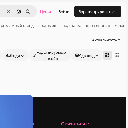
Цены
Войти
Зарегистрироваться
Очистить
Поиск по изображению
Поиск
рекламный стенд
постамент
подставка
презентация
колонн
Актуальность
Редактируемые
Люди
Адвансд
онлайн
Компания
Связаться с