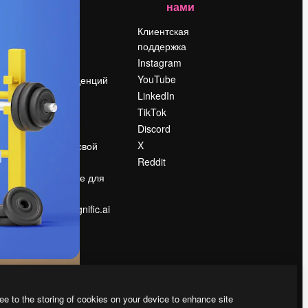
нами
Цены
о
О нас
Клиентская
поддержка
Reviews
Instagram
Вакансии
YouTube
Поиск тенденций
LinkedIn
Блог
TikTok
События
Discord
Slidesgo
ости
X
Продайте свой
контент
Reddit
в
Помещение для
прессы
Ищете magnific.ai
ee to the storing of cookies on your device to enhance site