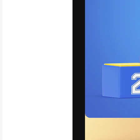
Креативная пл
ваших лучших 
подписчиков с
предприятий, а
Pусский