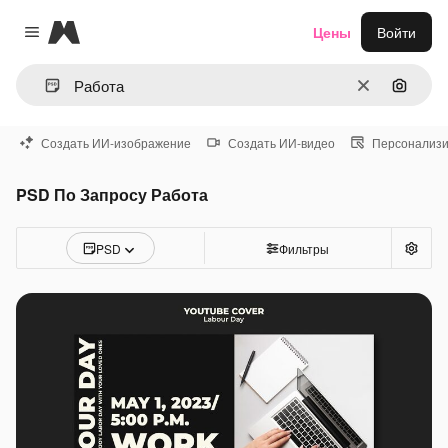
Magnific
Цены
Войти
Close menu
Очистить
Поиск 
Создать ИИ-изображение
Создать ИИ-видео
Персонализи
PSD По Запросу Работа
PSD
Фильтры