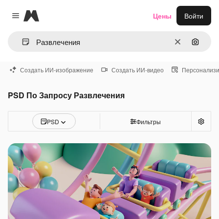
Magnific
Цены
Войти
Close menu
Очистить
Поиск 
Создать ИИ-изображение
Создать ИИ-видео
Персонализи
PSD По Запросу Развлечения
PSD
Фильтры