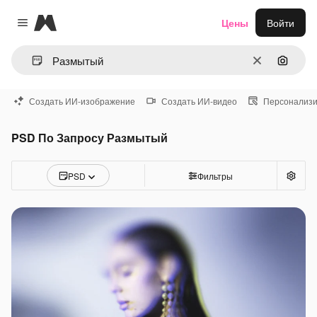
Magnific
Цены
Войти
Close menu
Очистить
Поиск 
Создать ИИ-изображение
Создать ИИ-видео
Персонализи
PSD По Запросу Размытый
PSD
Фильтры