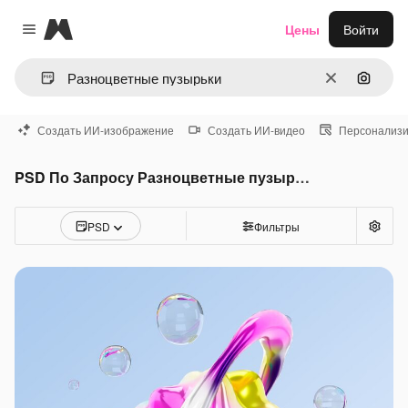
Magnific
Цены
Войти
Close menu
Очистить
Поиск 
Создать ИИ-изображение
Создать ИИ-видео
Персонализи
PSD По Запросу Разноцветные пузырьки
PSD
Фильтры