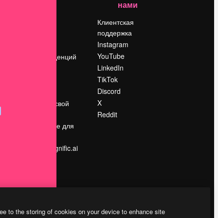
нами
Цены
о
О нас
Клиентская
поддержка
Reviews
Instagram
Вакансии
YouTube
Поиск тенденций
LinkedIn
Блог
TikTok
События
Discord
Slidesgo
ости
X
Продайте свой
контент
Reddit
в
Помещение для
прессы
Ищете magnific.ai
ee to the storing of cookies on your device to enhance site