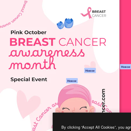
атформа для создания
Spaces
Academy
работ. Более 1 миллиона
ИИ-помощник
Документация п
реди креаторов,
Пакету ИИ
Генератор
гентств и студий.
изображений ИИ
Служба
поддержки
Генератор видео
ИИ
Условия и
положения
Генератор голоса
на основе ИИ
Политика
конфиденциальн
Стоковый контент
Оригиналы
MCP для
Новое
Новое
Claude/ChatGPT
Политика файло
cookie
Агенты
Новое
Центр доверия
API
Партнеры
Мобильное
приложение
Предприятие
Все инструменты
Magnific
By clicking “Accept All Cookies”, you agr