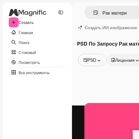
Создать
Создать ИИ-изображение
Главная
Поиск
PSD По Запросу Рак мат
Стоковый
PSD
Лицензия
Посмотреть
Все изображения
Все инструменты
Векторы
Иллюстрации
Фотографии
PSD
Шаблоны
Мокапы
Видео
Видеоролик
Моушн-дизайн
Видеошаблоны
Иконки
3D-модели
Шрифты