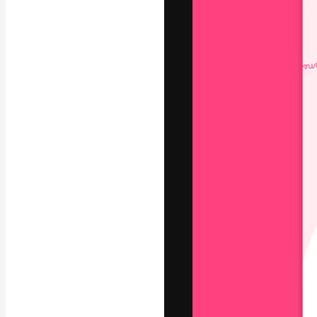
Креативная пл
ваших лучших 
подписчиков с
предприятий, а
Pусский