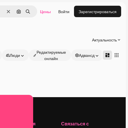
Цены
Войти
Зарегистрироваться
Очистить
Поиск по изображению
Поиск
Актуальность
Редактируемые
Люди
Адвансд
онлайн
Компания
Связаться с