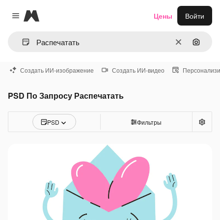
Magnific
Цены
Войти
Close menu
Очистить
Поиск 
Создать ИИ-изображение
Создать ИИ-видео
Персонализи
PSD По Запросу Распечатать
PSD
Фильтры