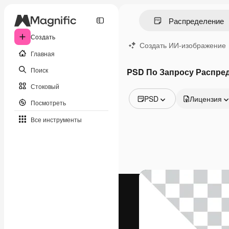
Создать
Создать ИИ-изображение
Главная
Поиск
PSD По Запросу Распре
Стоковый
PSD
Лицензия
Посмотреть
Все изображения
Все инструменты
Векторы
Иллюстрации
Фотографии
PSD
Шаблоны
Мокапы
Видео
Видеоролик
Моушн-дизайн
Видеошаблоны
Иконки
3D-модели
Шрифты