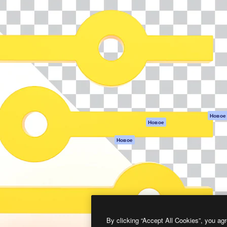
атформа для создания
Spaces
Academy
работ. Более 1 миллиона
ИИ-помощник
Документация п
реди креаторов,
Пакету ИИ
Генератор
гентств и студий.
изображений ИИ
Служба
поддержки
Генератор видео
ИИ
Условия и
положения
Генератор голоса
на основе ИИ
Политика
конфиденциальн
Стоковый контент
Оригиналы
MCP для
Новое
Новое
Claude/ChatGPT
Политика файло
cookie
Агенты
Новое
Центр доверия
API
Партнеры
Мобильное
приложение
Предприятие
Все инструменты
Magnific
By clicking “Accept All Cookies”, you agr