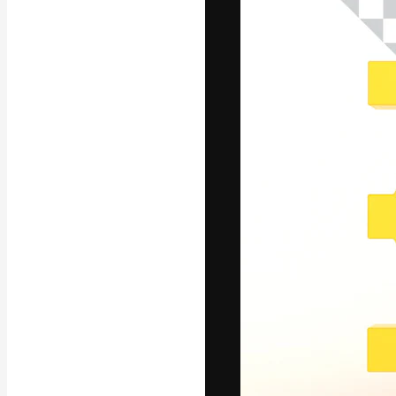
Креативная пл
ваших лучших 
подписчиков с
предприятий, а
Pусский