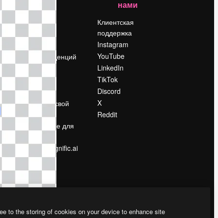
нами
Цены
о
О нас
Клиентская
поддержка
Reviews
Instagram
Вакансии
YouTube
Поиск тенденций
LinkedIn
Блог
TikTok
События
Discord
Slidesgo
ости
X
Продайте свой
контент
Reddit
в
Помещение для
прессы
Ищете magnific.ai
ee to the storing of cookies on your device to enhance site