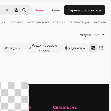
Цены
Войти
Зарегистрироваться
Очистить
Поиск по изображению
Поиск
ция
процент
инфографика
график
сегментация
затраты
Актуальность
Редактируемые
Люди
Адвансд
онлайн
Компания
Связаться с