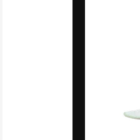
Креативная пл
ваших лучших 
подписчиков с
предприятий, а
Pусский