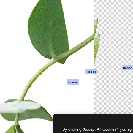
атформа для создания
Spaces
Academy
работ. Более 1 миллиона
ИИ-помощник
Документация п
реди креаторов,
Пакету ИИ
Генератор
гентств и студий.
изображений ИИ
Служба
поддержки
Генератор видео
ИИ
Условия и
положения
Генератор голоса
на основе ИИ
Политика
конфиденциальн
Стоковый контент
Оригиналы
MCP для
Новое
Новое
Claude/ChatGPT
Политика файло
cookie
Агенты
Новое
Центр доверия
API
Партнеры
Мобильное
приложение
Предприятие
Все инструменты
Magnific
By clicking “Accept All Cookies”, you agr