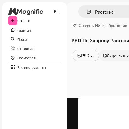
Создать
Создать ИИ-изображение
Главная
Поиск
PSD По Запросу Растен
Стоковый
PSD
Лицензия
Посмотреть
Все изображения
Все инструменты
Векторы
Иллюстрации
Фотографии
PSD
Шаблоны
Мокапы
Видео
Видеоролик
Моушн-дизайн
Видеошаблоны
Иконки
3D-модели
Шрифты