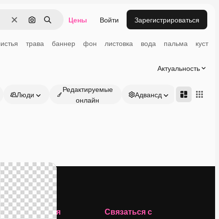
Цены
Войти
Зарегистрироваться
Очистить
Поиск по изображению
Поиск
листья
трава
баннер
фон
листовка
вода
пальма
куст
Актуальность
Редактируемые
Люди
Адвансд
онлайн
Компания
Связаться с