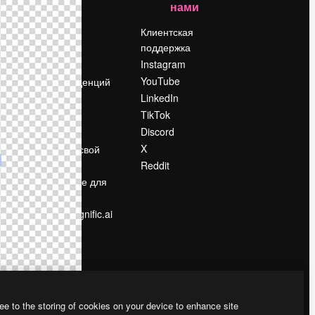
нами
Цены
о
О нас
Клиентская
поддержка
Reviews
Instagram
Вакансии
YouTube
Поиск тенденций
LinkedIn
Блог
TikTok
События
Discord
Slidesgo
ости
X
Продайте свой
контент
Reddit
в
Помещение для
прессы
Ищете magnific.ai
ee to the storing of cookies on your device to enhance site