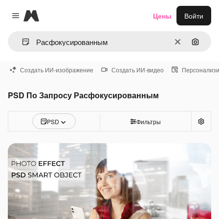
Magnific
Цены
Войти
Close menu
Очистить
Поиск 
Создать ИИ-изображение
Создать ИИ-видео
Персонализи
PSD По Запросу Расфокусированным
PSD
Фильтры