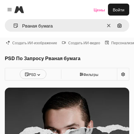
Magnific
Цены
Войти
Close menu
Очистить
Поиск 
Создать ИИ-изображение
Создать ИИ-видео
Персонализи
PSD По Запросу Рваная бумага
PSD
Фильтры